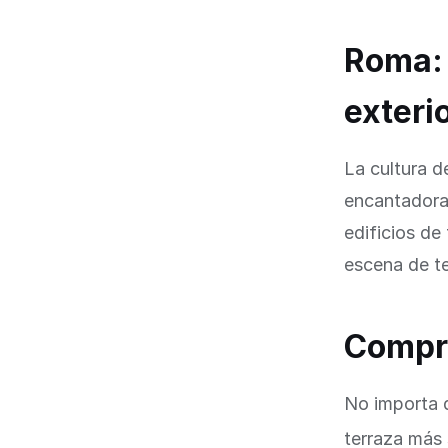
Roma: 
exteri
La cultura d
encantadoras
edificios de
escena de te
Compru
No importa q
terraza más 