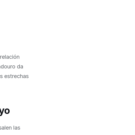
relación
radouro da
es estrechas
yo
salen las