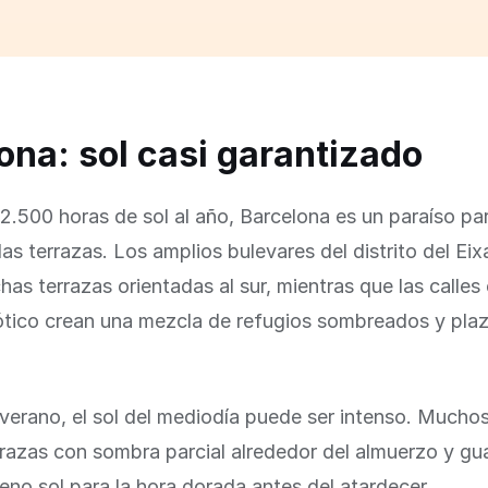
ona: sol casi garantizado
.500 horas de sol al año, Barcelona es un paraíso par
as terrazas. Los amplios bulevares del distrito del Ei
as terrazas orientadas al sur, mientras que las calles
Gótico crean una mezcla de refugios sombreados y pla
verano, el sol del mediodía puede ser intenso. Muchos
rrazas con sombra parcial alrededor del almuerzo y gu
leno sol para la hora dorada antes del atardecer.