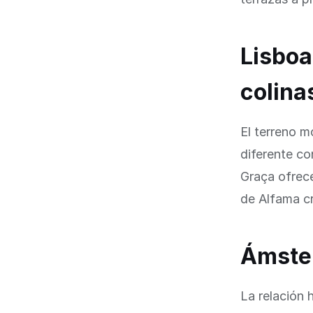
Lisboa
colina
El terreno m
diferente co
Graça ofrece
de Alfama c
Ámste
La relación 