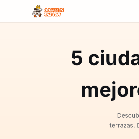
5 ciud
mejor
Descubr
terrazas. 