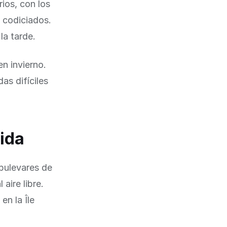
ios, con los
s codiciados.
la tarde.
n invierno.
as difíciles
vida
 bulevares de
aire libre.
en la Île