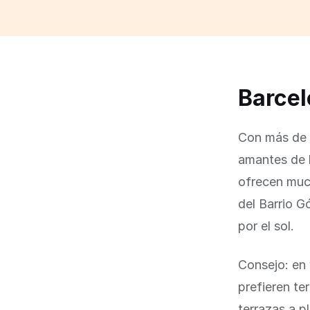
Barcel
Con más de 2
amantes de l
ofrecen much
del Barrio 
por el sol.
Consejo: en 
prefieren te
terrazas a p