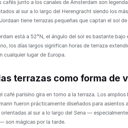
s cafés junto a los canales de Ámsterdam son legendar
ntados al sur a lo largo del Herengracht siendo los má
l Jordaan tiene terrazas pequeñas que captan el sol de 
am está a 52°N, el ángulo del sol es bastante bajo e
no, los días largos significan horas de terraza extendid
n cualquier lugar de Europa.
 las terrazas como forma de 
el café parisino gira en torno a la terraza. Los amplios
mann fueron prácticamente diseñados para asientos al 
 orientadas al sur a lo largo del Sena — especialmente 
— son mágicas por la tarde.