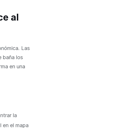
e al
ronómica. Las
e baña los
orma en una
trar la
l en el mapa