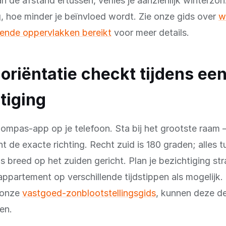
an de afstand ertussen, verlies je aanzienlijk winterzo
g, hoe minder je beïnvloed wordt. Zie onze gids over
w
lende oppervlakken bereikt
voor meer details.
 oriëntatie checkt tijdens ee
tiging
ompas-app op je telefoon. Sta bij het grootste raam 
 de exacte richting. Recht zuid is 180 graden; alles 
s breed op het zuiden gericht. Plan je bezichtiging st
ppartement op verschillende tijdstippen als mogelijk.
n onze
vastgoed-zonblootstellingsgids
, kunnen deze de
en.