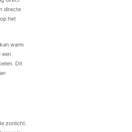
n directe
 op het
r kan warm
l een
elen. Dit
van
e zonlicht.