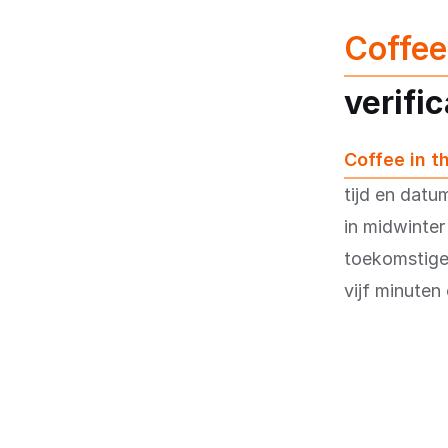
Coffee
verific
Coffee in t
tijd en datu
in midwinter
toekomstige 
vijf minuten