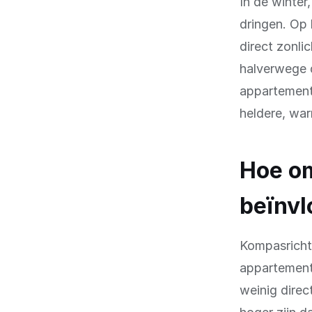
In de winter,
dringen. Op 
direct zonli
halverwege 
appartement
heldere, wa
Hoe o
beïnv
Kompasrichti
appartement
weinig direc