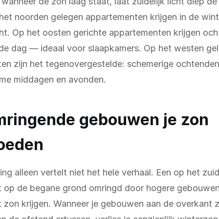
 wanneer de zon laag staat, laat zuidelijk licht diep de
het noorden gelegen appartementen krijgen in de win
cht. Op het oosten gerichte appartementen krijgen oc
de dag — ideaal voor slaapkamers. Op het westen ge
en zijn het tegenovergestelde: schemerige ochtende
rme middagen en avonden.
mringende gebouwen je zon
loeden
ng alleen vertelt niet het hele verhaal. Een op het zu
 op de begane grond omringd door hogere gebouwen
t zon krijgen. Wanneer je gebouwen aan de overkant z