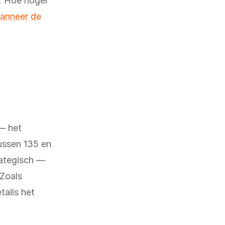
n. Hoe hoger
anneer de
n
— het
tussen 135 en
rategisch —
 Zoals
tails het