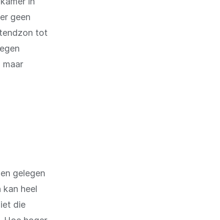
 kamer in
ter geen
htendzon tot
legen
n maar
iden gelegen
 kan heel
iet die