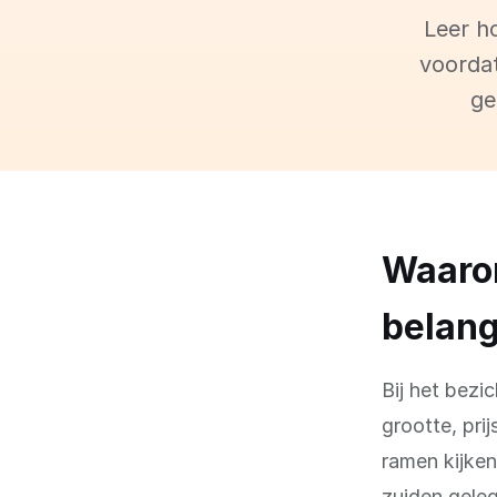
Leer h
voordat
ge
Waarom
belang
Bij het bez
grootte, pri
ramen kijken
zuiden gele