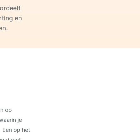
ordeelt
hting en
en.
en op
waarin je
. Een op het
g direct