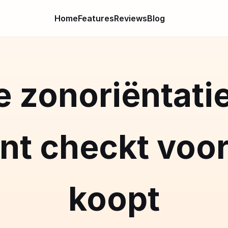
Home
Features
Reviews
Blog
e zonoriëntati
t checkt voor 
koopt