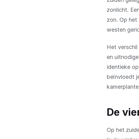
zonlicht. Ee
zon. Op het 
westen geric
Het verschil
en uitnodige
identieke o
beïnvloedt j
kamerplante
De vie
Op het zuid