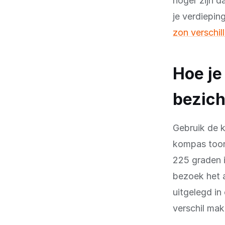
hoger zijn d
je verdiepin
zon verschil
Hoe je
bezich
Gebruik de k
kompas toont
225 graden i
bezoek het a
uitgelegd i
verschil mak