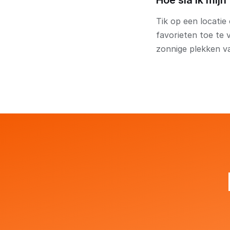
Hoe sla ik mij
Tik op een locatie
favorieten toe te 
zonnige plekken v