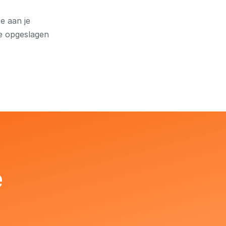
e aan je
je opgeslagen
e