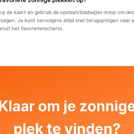
n favoriete zonnige plekken op?
 op de kaart en gebruik de opslaan/bladwijzer-knop om dez
voegen. Je kunt vervolgens altijd snel terugspringen naar 
anuit het favorietenscherm.
Klaar om je zonnig
plek te vinden?