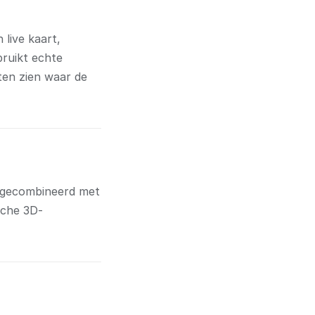
live kaart,
bruikt echte
ten zien waar de
 gecombineerd met
sche 3D-