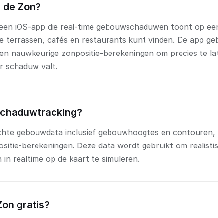
n de Zon?
s een iOS-app die real-time gebouwschaduwen toont op een 
e terrassen, cafés en restaurants kunt vinden. De app ge
n nauwkeurige zonpositie-berekeningen om precies te la
r schaduw valt.
schaduwtracking?
chte gebouwdata inclusief gebouwhoogtes en contouren,
sitie-berekeningen. Deze data wordt gebruikt om realisti
n realtime op de kaart te simuleren.
 Zon gratis?