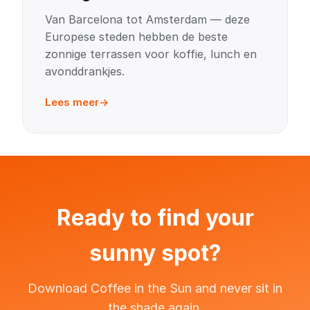
Van Barcelona tot Amsterdam — deze
Europese steden hebben de beste
zonnige terrassen voor koffie, lunch en
avonddrankjes.
Lees meer
Ready to find your
sunny spot?
Download Coffee in the Sun and never sit in
the shade again.