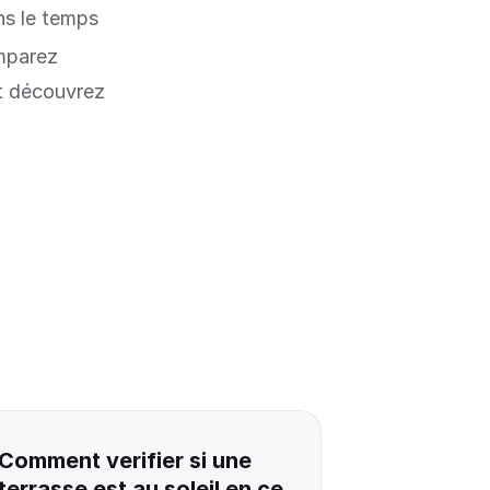
ns le temps
omparez
et découvrez
Comment verifier si une
terrasse est au soleil en ce