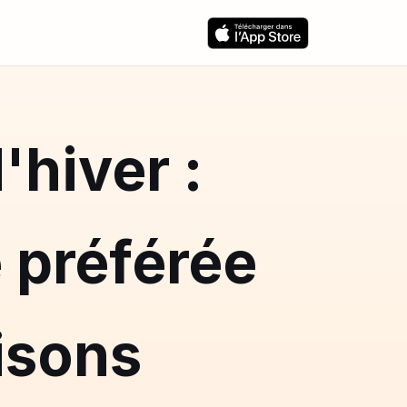
'hiver :
 préférée
isons