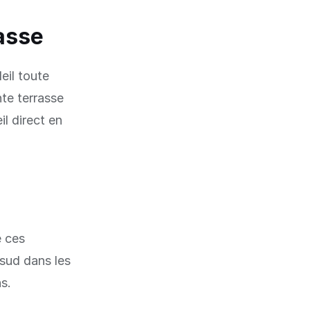
rasse
eil toute
nte terrasse
il direct en
e ces
 sud dans les
s.