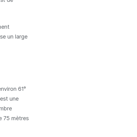
ement
rse un large
environ 61°
'est une
ombre
de 75 mètres