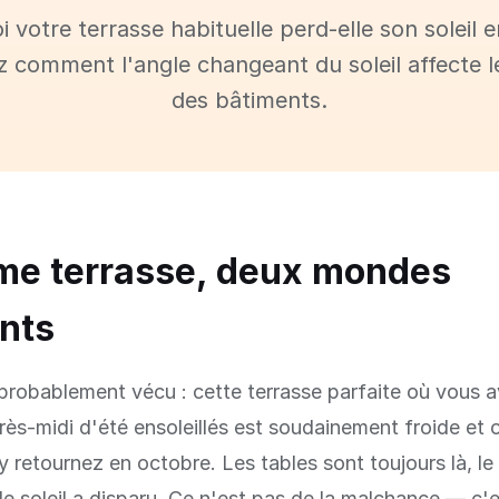
 votre terrasse habituelle perd-elle son soleil e
 comment l'angle changeant du soleil affecte 
des bâtiments.
me terrasse, deux mondes
ents
probablement vécu : cette terrasse parfaite où vous 
ès-midi d'été ensoleillés est soudainement froide et
 retournez en octobre. Les tables sont toujours là, le
e soleil a disparu. Ce n'est pas de la malchance — c'