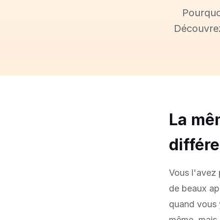
Pourquoi
Découvrez
La mê
différ
Vous l'avez 
de beaux apr
quand vous y
même, mais l