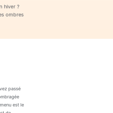
n hiver ?
les ombres
avez passé
 ombragée
 menu est le
est de