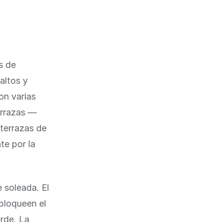
s de
altos y
on varias
errazas —
 terrazas de
te por la
 soleada. El
 bloqueen el
erde. La