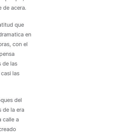
e de acera.
atitud que
dramatica en
oras, con el
mpensa
 de las
 casi las
oques del
 de la era
 calle a
 creado