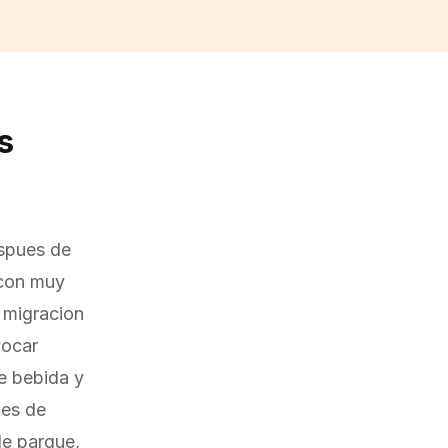
s
espues de
 con muy
 migracion
vocar
de bebida y
nes de
de parque,