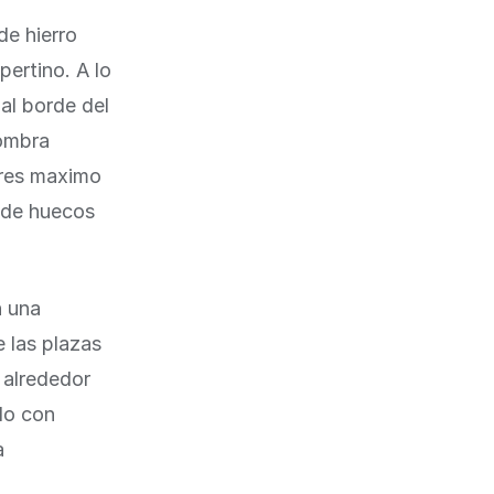
de hierro
pertino. A lo
 al borde del
sombra
eres maximo
nde huecos
n una
 las plazas
 alrededor
lo con
a