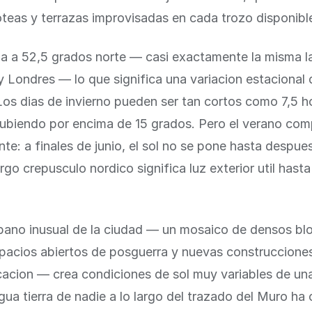
teas y terrazas improvisadas en cada trozo disponibl
tua a 52,5 grados norte — casi exactamente la misma l
Londres — lo que significa una variacion estacional 
. Los dias de invierno pueden ser tan cortos como 7,5 h
subiendo por encima de 15 grados. Pero el verano co
e: a finales de junio, el sol no se pone hasta despues
argo crepusculo nordico significa luz exterior util hasta
rbano inusual de la ciudad — un mosaico de densos bl
spacios abiertos de posguerra y nuevas construcciones
icacion — crea condiciones de sol muy variables de una
igua tierra de nadie a lo largo del trazado del Muro ha