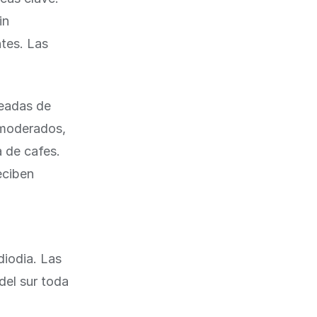
in
tes. Las
leadas de
e moderados,
 de cafes.
eciben
diodia. Las
del sur toda