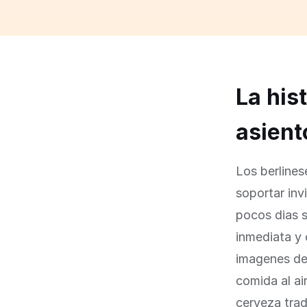
La his
asiento
Los berlines
soportar in
pocos dias 
inmediata y 
imagenes de 
comida al ai
cerveza trad