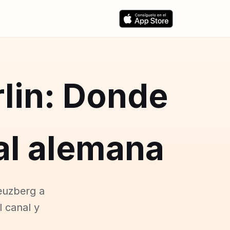
rlin: Donde
tal alemana
euzberg a
l canal y