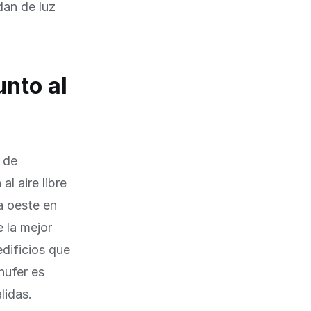
dan de luz
unto al
 de
al aire libre
a oeste en
e la mejor
edificios que
hufer es
lidas.