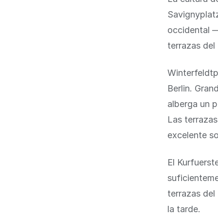
Savignyplatz
occidental —
terrazas del
Winterfeldtp
Berlin. Gran
alberga un 
Las terrazas
excelente so
El Kurfuerst
suficienteme
terrazas del
la tarde.