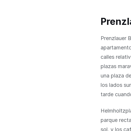
Prenzl
Prenzlauer 
apartamentos
calles relat
plazas marav
una plaza de
los lados sur
tarde cuando
Helmholtzpla
parque recta
sol, y los c