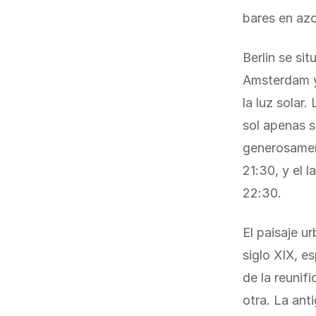
bares en azo
Berlin se si
Amsterdam y 
la luz solar
sol apenas 
generosament
21:30, y el l
22:30.
El paisaje u
siglo XIX, e
de la reunif
otra. La ant