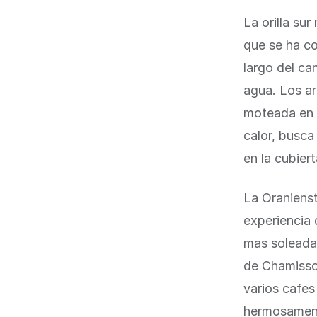
La orilla su
que se ha co
largo del ca
agua. Los a
moteada en 
calor, busc
en la cubiert
La Oranienst
experiencia 
mas soleadas
de Chamissop
varios cafe
hermosamente