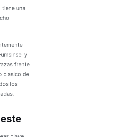
, tiene una
ncho
entemente
eumsinsel y
razas frente
o clasico de
dos los
eadas.
oeste
reas clave.