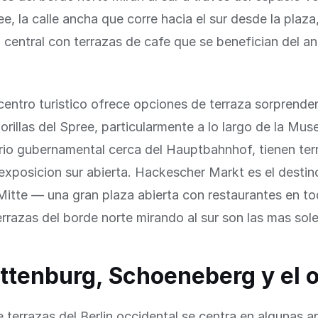
ee, la calle ancha que corre hacia el sur desde la plaza
l central con terrazas de cafe que se benefician del a
 centro turistico ofrece opciones de terraza sorprend
orillas del Spree, particularmente a lo largo de la Mus
rio gubernamental cerca del Hauptbahnhof, tienen ter
exposicion sur abierta. Hackescher Markt es el destin
Mitte — una gran plaza abierta con restaurantes en to
errazas del borde norte mirando al sur son las mas sol
ttenburg, Schoeneberg y el 
e terrazas del Berlin occidental se centra en algunas a