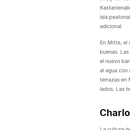
Kastanienall
isla peatona
adicional.
En Mitte, el
buenas. Las 
el nuevo bar
al agua con 
terrazas en 
lados. Las t
Charlo
La cultura d